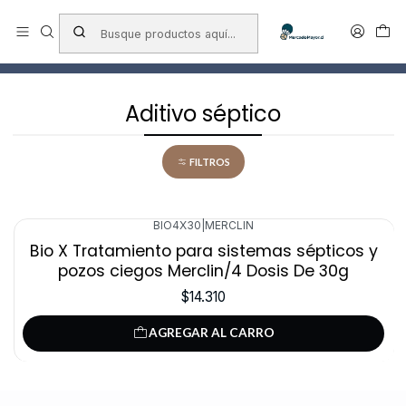
Envío a todo chile
Inicio
Cuidado del Hogar
Aditivo séptico
Aditivo séptico
FILTROS
BIO4X30
|
MERCLIN
Bio X Tratamiento para sistemas sépticos y
pozos ciegos Merclin/4 Dosis De 30g
$14.310
AGREGAR AL CARRO