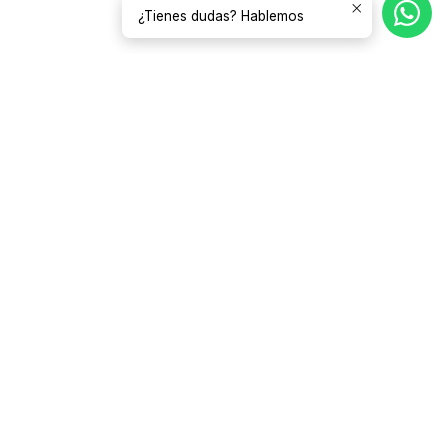
¿Tienes dudas? Hablemos
Qué producto evita el moho interior en
casa
Descubre qué producto evita moho interior y cuándo usar
fungicida, pintura antihumedad o sellador para cortar el
problema de raíz en tu vivienda hoy.
8 de agosto de 2026