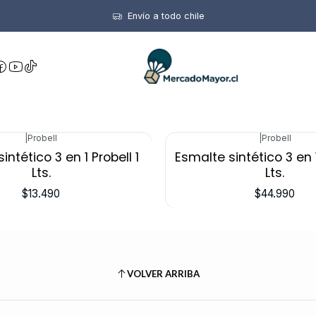
Inicio
Esmaltes
Envío a todo chile
Esmaltes
|
Probell
|
Probell
intético 3 en 1 Probell 1
Esmalte sintético 3 en 1
Lts.
Lts.
$13.490
$44.990
VOLVER ARRIBA