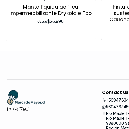
Manta líquida acrílica
Pintur
impermeabilizante Drykolaje Top
suste
Caucho
$26.990
desde
Contact us
+56947634
569476345
Rio Maule 1
Rio Maule 1
9380000 Sa
Región Metr