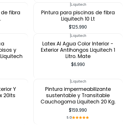
|
Liquitech
Agotado
 de fibra
Pintura para piscinas de fibra
.
Liquitech 10 Lt
$125.990
|
Liquitech
ca
Latex Al Agua Color Interior -
pisos y
Exterior Antihongos Liquitech 1
Liquitech
Litro. Mate
$6.990
|
Liquitech
erior Y
Pintura impermeabilizante
x 20lts
sustentable y Transitable
Cauchogoma Liquitech 20 Kg.
$159.990
5.0