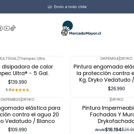
Inicio
Pinturas
Envío a todo chile
Pinturas
MULT5GAL
|
Thempec Ultra
DKPEMG4
|
DRYKO
a disipadora de calor
Pintura engomada elás
ec Ultra® - 5 Gal.
la protección contra 
Kg. Dryko Vedatudo /
$139.990
$26.990
5.0
DKPEMB20
|
DRYKO
|
DRYKO
-40%
engomada elástica para
Pintura Impermeabi
cción contra el agua 20
Fachadas Y Mur
ko Vedatudo / Blanco
Drykofachad
$109.990
$16.194
$26.9
desde