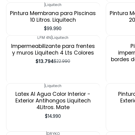
|
Liquitech
Pintura Membrana para Piscinas
Pintura 
10 Litros. Liquitech
20
$99.990
+1
LFM 4N
|
Liquitech
-40%
Impermeabilizante para frentes
P
y muros Liquitech 4 Lts Colores
imperm
bordes de
$13.794
$22.990
|
Liquitech
Agotado
Latex Al Agua Color Interior -
Pintur
Exterior Antihongos Liquitech
Exter
4Litros. Mate
$14.990
|
DRYKO