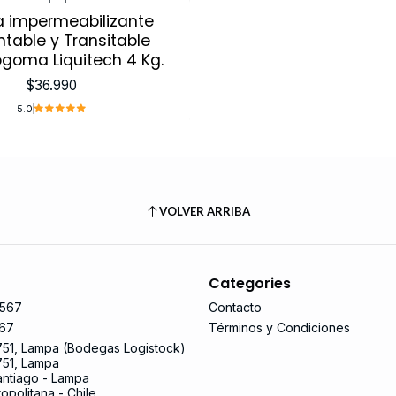
a impermeabilizante
ntable y Transitable
goma Liquitech 4 Kg.
$36.990
5.0
VOLVER ARRIBA
Categories
567
Contacto
67
Términos y Condiciones
751, Lampa (Bodegas Logistock)
751, Lampa
ntiago - Lampa
opolitana - Chile