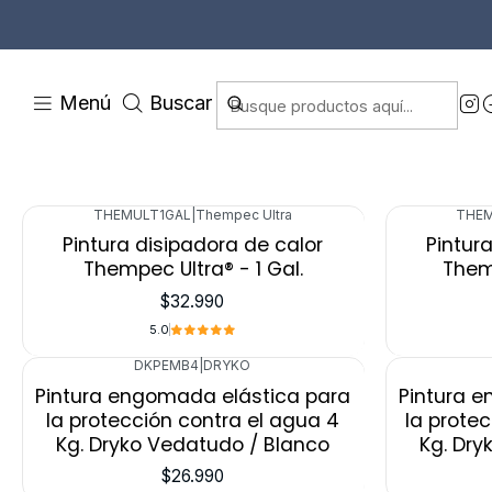
Menú
Buscar
THEMULT1GAL
|
Thempec Ultra
THE
Agotado
Agotado
Pintura disipadora de calor
Pintur
Thempec Ultra® - 1 Gal.
Themp
$32.990
5.0
DKPEMB4
|
DRYKO
Pintura engomada elástica para
Pintura 
la protección contra el agua 4
la prote
Kg. Dryko Vedatudo / Blanco
Kg. Dry
$26.990