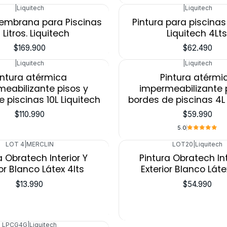
|
Liquitech
|
Liquitech
Membrana para Piscinas
Pintura para piscinas
 Litros. Liquitech
Liquitech 4Lts
$169.900
$62.490
|
Liquitech
|
Liquitech
intura atérmica
Pintura atérmi
eabilizante pisos y
impermeabilizante 
 piscinas 10L Liquitech
bordes de piscinas 4L 
$110.990
$59.990
5.0
LOT 4
|
MERCLIN
LOT20
|
Liquitech
Agotado
a Obratech Interior Y
Pintura Obratech Int
ior Blanco Látex 4lts
Exterior Blanco Láte
$13.990
$54.990
LPCG4G
|
Liquitech