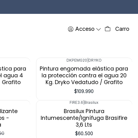
Acceso
Carro
FILTROS
DKPEMG20
|
DRYKO
tica para
Pintura engomada elástica para
el agua 4
la protección contra el agua 20
 Grafito
Kg. Dryko Vedatudo / Grafito
$109.990
FIRE3.6
|
Brasilux
Agotado
lizante
Brasilux Pintura
os -
Intumescente/Ignífuga Brasifire
a
3,6 Lts
$60.500
90