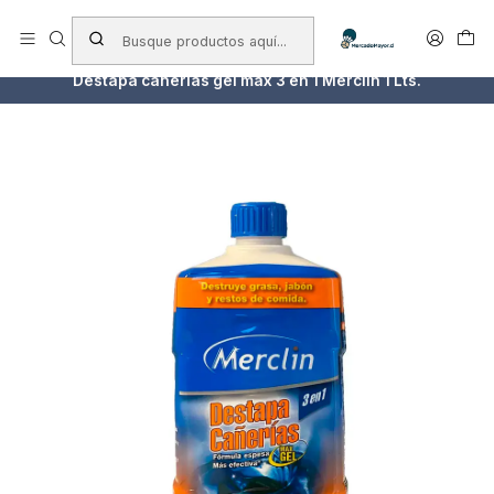
Envío a todo chile
Inicio
Cuidado del Hogar
Destapa cañerías
Destapa cañerías gel max 3 en 1 Merclin 1 Lts.