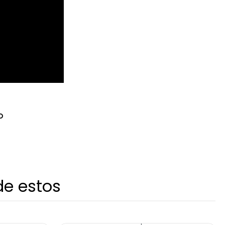
O
de estos