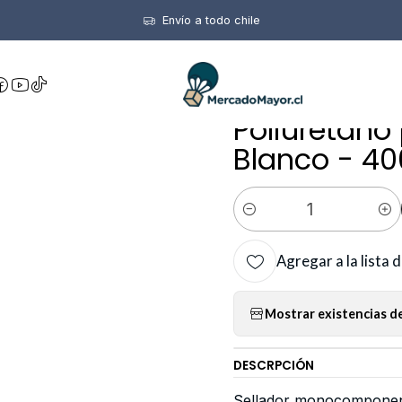
hesivos Y Selladores
Sellador Dryko Pu40 FLEX Base De Poliuret
Envío a todo chile
|
Sellador Dr
Poliuretano
Blanco - 40
Cantidad
Agregar a la lista 
Mostrar existencias de
DESCRPCIÓN
Sellador monocomponente