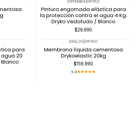
DKPEMB4
|
DRYKO
ementosa
Pintura engomada elástica para
kg
la protección contra el agua 4 Kg.
Dryko Vedatudo / Blanco
$26.990
DKEL20
|
DRYKO
tica para
Membrana líquida cementosa
l agua 20
Drykoelastic 20kg
 Blanco
$159.990
5.0