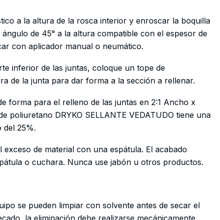
tico a la altura de la rosca interior y enroscar la boquilla
n ángulo de 45° a la altura compatible con el espesor de
icar con aplicador manual o neumático.
rte inferior de las juntas, coloque un tope de
a de la junta para dar forma a la sección a rellenar.
de forma para el relleno de las juntas en 2:1 Ancho x
or de poliuretano DRYKO SELLANTE VEDATUDO tiene una
 del 25%.
el exceso de material con una espátula. El acabado
átula o cuchara. Nunca use jabón u otros productos.
uipo se pueden limpiar con solvente antes de secar el
ecado, la eliminación debe realizarse mecánicamente.