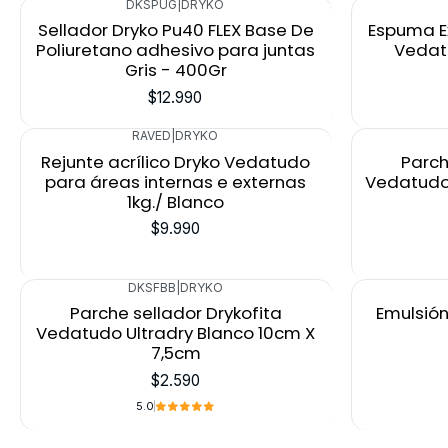
DKSPUG
|
DRYKO
Sellador Dryko Pu40 FLEX Base De
Espuma E
Poliuretano adhesivo para juntas
Vedatu
Gris - 400Gr
$12.990
RAVED
|
DRYKO
Rejunte acrílico Dryko Vedatudo
Parch
para áreas internas e externas
Vedatudo
1kg./ Blanco
$9.990
DKSFBB
|
DRYKO
Parche sellador Drykofita
Emulsión
Vedatudo Ultradry Blanco 10cm X
7,5cm
$2.590
5.0