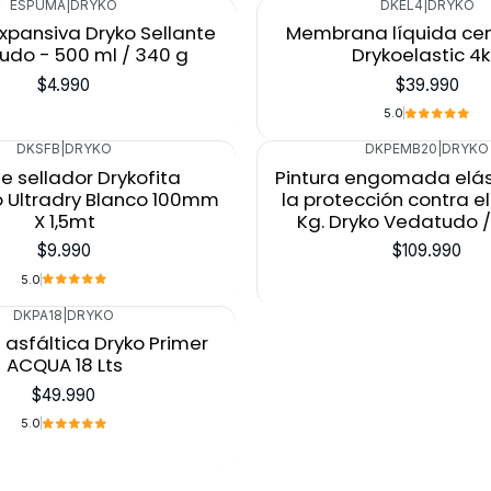
ESPUMA
|
DRYKO
DKEL4
|
DRYKO
Agotado
xpansiva Dryko Sellante
Membrana líquida c
do - 500 ml / 340 g
Drykoelastic 4
$4.990
$39.990
5.0
DKSFB
|
DRYKO
DKPEMB20
|
DRYKO
e sellador Drykofita
Pintura engomada elás
 Ultradry Blanco 100mm
la protección contra e
X 1,5mt
Kg. Dryko Vedatudo /
$9.990
$109.990
5.0
DKPA18
|
DRYKO
 asfáltica Dryko Primer
ACQUA 18 Lts
$49.990
5.0