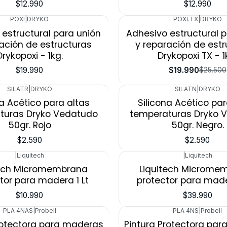
$12.990
$12.990
POXI
|
DRYKO
POXI.TX
|
DRYKO
-22%
estructural para unión
Adhesivo estructural 
Agotado
ación de estructuras
y reparación de est
Drykopoxi - 1kg.
Drykopoxi TX - 1
$19.990
$19.990
$25.500
SILATR
|
DRYKO
SILATN
|
DRYKO
na Acético para altas
Silicona Acético par
turas Dryko Vedatudo
temperaturas Dryko 
50gr. Rojo
50gr. Negro.
$2.590
$2.590
|
Liquitech
|
Liquitech
tech Micromembrana
Liquitech Microme
tor para madera 1 Lt
protector para made
$10.990
$39.990
PLA 4NAS
|
Probell
PLA 4NS
|
Probell
rotectora para maderas
Pintura Protectora pa