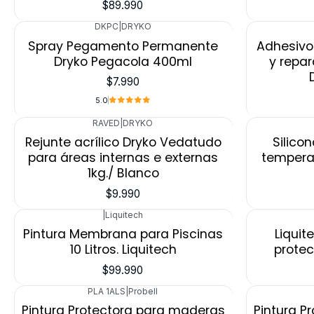
$89.990
DKPC
|
DRYKO
Spray Pegamento Permanente
Adhesivo 
Dryko Pegacola 400ml
y repar
$7.990
5.0
RAVED
|
DRYKO
Rejunte acrílico Dryko Vedatudo
Silico
para áreas internas e externas
tempera
1kg./ Blanco
$9.990
|
Liquitech
Pintura Membrana para Piscinas
Liqui
10 Litros. Liquitech
protec
$99.990
PLA 1ALS
|
Probell
Pintura Protectora para maderas
Pintura P