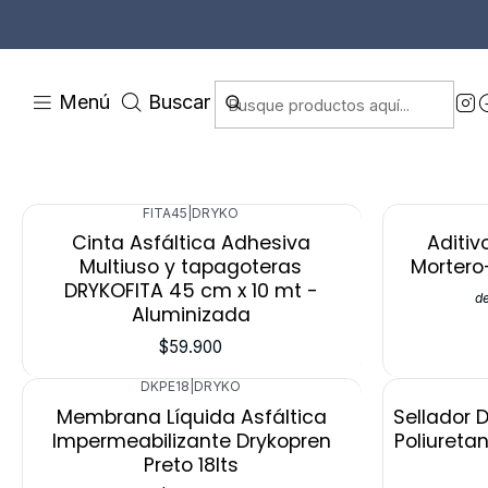
Menú
Buscar
FITA45
|
DRYKO
-40%
Cinta Asfáltica Adhesiva
Aditiv
Multiuso y tapagoteras
Mortero
DRYKOFITA 45 cm x 10 mt -
d
Aluminizada
$59.900
DKPE18
|
DRYKO
Membrana Líquida Asfáltica
Sellador 
Impermeabilizante Drykopren
Poliureta
Preto 18lts