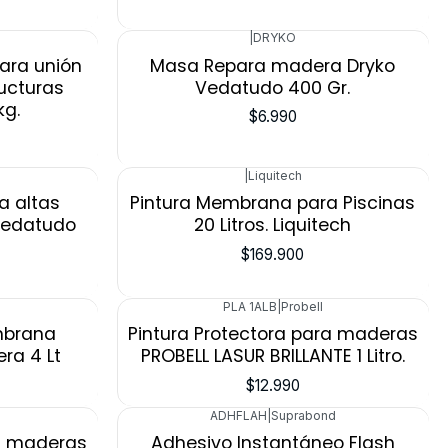
|
DRYKO
para unión
Masa Repara madera Dryko
ructuras
Vedatudo 400 Gr.
kg.
$6.990
|
Liquitech
a altas
Pintura Membrana para Piscinas
Vedatudo
20 Litros. Liquitech
$169.900
PLA 1ALB
|
Probell
mbrana
Pintura Protectora para maderas
ra 4 Lt
PROBELL LASUR BRILLANTE 1 Litro.
$12.990
ADHFLAH
|
Suprabond
Agotado
ra maderas
Adhesivo Instantáneo Flash