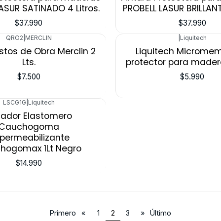
ASUR SATINADO 4 Litros.
PROBELL LASUR BRILLANTE
$37.990
$37.990
QRO2
|
MERCLIN
|
Liquitech
stos de Obra Merclin 2
Liquitech Microme
Lts.
protector para mader
$7.500
$5.990
LSCG1G
|
Liquitech
lador Elastomero
Cauchogoma
permeabilizante
hogomax 1Lt Negro
$14.990
Primero
«
1
2
3
»
Último