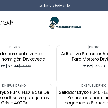
Inicio
Construcción
Envío a todo chile
Construcción
|
DRYKO
|
DRYKO
o Impermeabilizante
Adhesivo Promotor Ad
-hormigón Drykoveda
Para Mortero Dryk
$6.594
$34.990
$10.990
esde
desde
DKSPUG
|
DRYKO
DKSPUBL
|
DRYKO
Dryko Pu40 FLEX Base De
Sellador Dryko Pu40 FL
no adhesivo para juntas
Poliuretano para ju
Gris - 400Gr
pegamento Blanco 