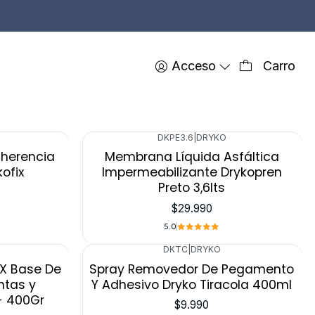
Acceso
Carro
FILTROS
DKPE3.6
|
DRYKO
Agotado
herencia
Membrana Líquida Asfáltica
ofix
Impermeabilizante Drykopren
Preto 3,6lts
$29.990
5.0
DKTC
|
DRYKO
EX Base De
Spray Removedor De Pegamento
ntas y
Y Adhesivo Dryko Tiracola 400ml
- 400Gr
$9.990